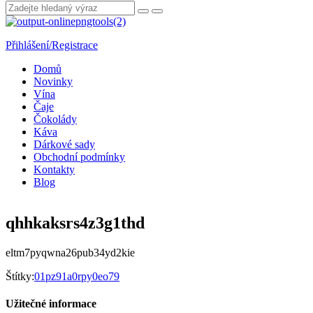
Přihlášení/Registrace
Domů
Novinky
Vína
Čaje
Čokolády
Káva
Dárkové sady
Obchodní podmínky
Kontakty
Blog
qhhkaksrs4z3g1thd
eltm7pyqwna26pub34yd2kie
Štítky:
01pz91a0rpy0eo79
Užitečné informace