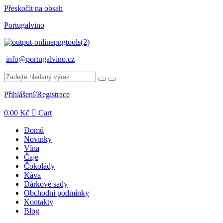
Přeskočit na obsah
Portugalvino
info@portugalvino.cz
Přihlášení/Registrace
0.00
Kč
Cart
Domů
Novinky
Vína
Čaje
Čokolády
Káva
Dárkové sady
Obchodní podmínky
Kontakty
Blog