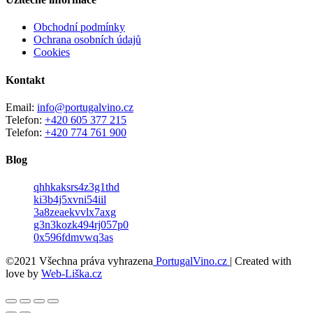
Obchodní podmínky
Ochrana osobních údajů
Cookies
Kontakt
Email:
info@portugalvino.cz
Telefon:
+420 605 377 215
Telefon:
+420 774 761 900
Blog
qhhkaksrs4z3g1thd
ki3b4j5xvni54iil
3a8zeaekvvlx7axg
g3n3kozk494rj057p0
0x596fdmvwq3as
©2021 Všechna práva vyhrazena
PortugalVino.cz
| Created with
love by
Web-Liška.cz