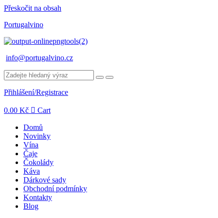
Přeskočit na obsah
Portugalvino
info@portugalvino.cz
Přihlášení/Registrace
0.00
Kč
Cart
Domů
Novinky
Vína
Čaje
Čokolády
Káva
Dárkové sady
Obchodní podmínky
Kontakty
Blog