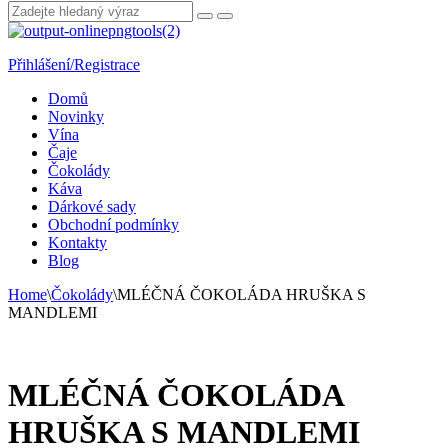
Přihlášení/Registrace
Domů
Novinky
Vína
Čaje
Čokolády
Káva
Dárkové sady
Obchodní podmínky
Kontakty
Blog
Home
\
Čokolády
\
MLÉČNÁ ČOKOLÁDA HRUŠKA S
MANDLEMI
MLÉČNÁ ČOKOLÁDA
HRUŠKA S MANDLEMI