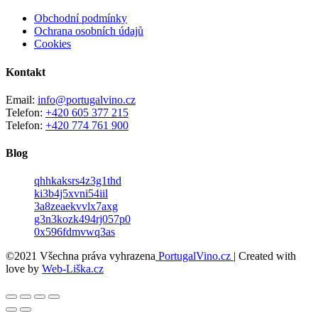
Obchodní podmínky
Ochrana osobních údajů
Cookies
Kontakt
Email:
info@portugalvino.cz
Telefon:
+420 605 377 215
Telefon:
+420 774 761 900
Blog
qhhkaksrs4z3g1thd
ki3b4j5xvni54iil
3a8zeaekvvlx7axg
g3n3kozk494rj057p0
0x596fdmvwq3as
©2021 Všechna práva vyhrazena
PortugalVino.cz
| Created with
love by
Web-Liška.cz