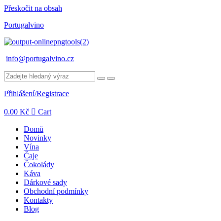
Přeskočit na obsah
Portugalvino
info@portugalvino.cz
Přihlášení/Registrace
0.00
Kč
Cart
Domů
Novinky
Vína
Čaje
Čokolády
Káva
Dárkové sady
Obchodní podmínky
Kontakty
Blog