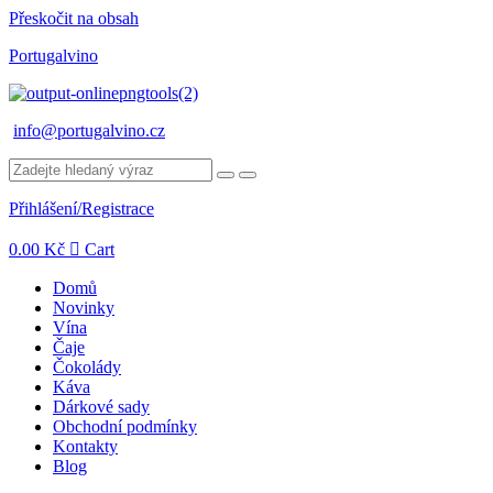
Přeskočit na obsah
Portugalvino
info@portugalvino.cz
Přihlášení/Registrace
0.00
Kč
Cart
Domů
Novinky
Vína
Čaje
Čokolády
Káva
Dárkové sady
Obchodní podmínky
Kontakty
Blog