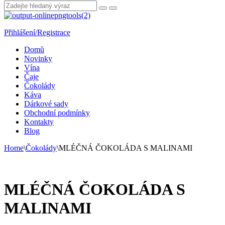
Přihlášení/Registrace
Domů
Novinky
Vína
Čaje
Čokolády
Káva
Dárkové sady
Obchodní podmínky
Kontakty
Blog
Home
\
Čokolády
\
MLÉČNÁ ČOKOLÁDA S MALINAMI
MLÉČNÁ ČOKOLÁDA S
MALINAMI